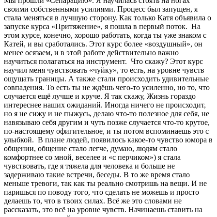
Мы прошли «Сепарацию». Я научилась стоять на ногах
своими собственными усилиями. Процесс был запущен, я
стала меняться в лучшую сторону. Как только Катя объявила о
запуске курса «Притяжение», я пошла в первый поток. На
этом курсе, конечно, хорошо работать, когда ты уже знаком с
Катей, и вы сработались. Этот курс более «воздушный», он
менее осязаем, и в этой работе действительно важно
научиться полагаться на инструмент. Что скажу? Этот курс
научил меня чувствовать «чуйку», то есть, на уровне чувств
ощущать границы. А также стали происходить удивительные
совпадения. То есть ты не ждёшь чего-то усиленно, но то, что
случается ещё лучше и круче. Я так скажу, Жизнь гораздо
интереснее наших ожиданий. Иногда ничего не происходит,
но я не сижу и не пыжусь, делаю что-то полезное для себя, не
навязываю себя другим и чуть позже случается что-то крутое,
по-настоящему офигительное, и ты потом вспоминаешь это с
улыбкой. В плане людей, появилось какое-то чувство юмора в
общении, общение стало легче, думаю, людям стало
комфортнее со мной, веселее и «с перчиком») я стала
чувствовать, где я тяжела для человека и больше не
задерживаю такие встречи, беседы. В то же время стало
меньше тревоги, так как ты реально смотришь на вещи. И не
паришься по поводу того, что сделать не можешь и просто
делаешь то, что в твоих силах. Всё же это словами не
рассказать, это всё на уровне чувств. Начинаешь ставить на