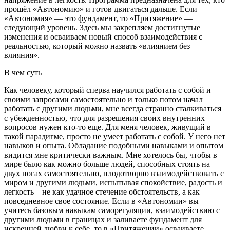
прошёл «Автономию» и готов двигаться дальше. Если
«Автономия» — это фундамент, то «Притяжение» —
следующий уровень. Здесь мы закрепляем достигнутые
изменения и осваиваем новый способ взаимодействия с
реальностью, который можно назвать «влиянием без
влияния».
В чем суть
Как человеку, который сперва научился работать с собой и
своими запросами самостоятельно и только потом начал
работать с другими людьми, мне всегда странно сталкиваться
с убежденностью, что для разрешения своих внутренних
вопросов нужен кто-то еще. Для меня человек, живущий в
такой парадигме, просто не умеет работать с собой. У него нет
навыков и опыта. Обладание подобными навыками и опытом
видится мне критически важным. Мне хотелось бы, чтобы в
мире было как можно больше людей, способных стоять на
двух ногах самостоятельно, плодотворно взаимодействовать с
миром и другими людьми, испытывая спокойствие, радость и
легкость – не как удачное стечение обстоятельств, а как
повседневное свое состояние. Если в «Автономии» вы
учитесь базовым навыкам саморегуляции, взаимодействию с
другими людьми в границах и заливаете фундамент для
искренней любви к себе, то в «Притяжении» осваиваете