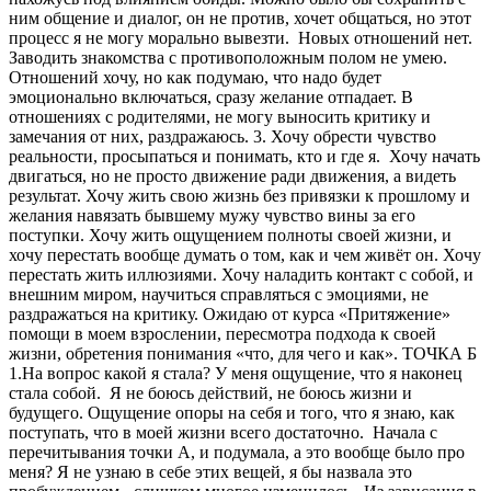
ним общение и диалог, он не против, хочет общаться, но этот
процесс я не могу морально вывезти. Новых отношений нет.
Заводить знакомства с противоположным полом не умею.
Отношений хочу, но как подумаю, что надо будет
эмоционально включаться, сразу желание отпадает. В
отношениях с родителями, не могу выносить критику и
замечания от них, раздражаюсь. 3. Хочу обрести чувство
реальности, просыпаться и понимать, кто и где я. Хочу начать
двигаться, но не просто движение ради движения, а видеть
результат. Хочу жить свою жизнь без привязки к прошлому и
желания навязать бывшему мужу чувство вины за его
поступки. Хочу жить ощущением полноты своей жизни, и
хочу перестать вообще думать о том, как и чем живёт он. Хочу
перестать жить иллюзиями. Хочу наладить контакт с собой, и
внешним миром, научиться справляться с эмоциями, не
раздражаться на критику. Ожидаю от курса «Притяжение»
помощи в моем взрослении, пересмотра подхода к своей
жизни, обретения понимания «что, для чего и как». ТОЧКА Б
1.На вопрос какой я стала? У меня ощущение, что я наконец
стала собой. Я не боюсь действий, не боюсь жизни и
будущего. Ощущение опоры на себя и того, что я знаю, как
поступать, что в моей жизни всего достаточно. Начала с
перечитывания точки А, и подумала, а это вообще было про
меня? Я не узнаю в себе этих вещей, я бы назвала это