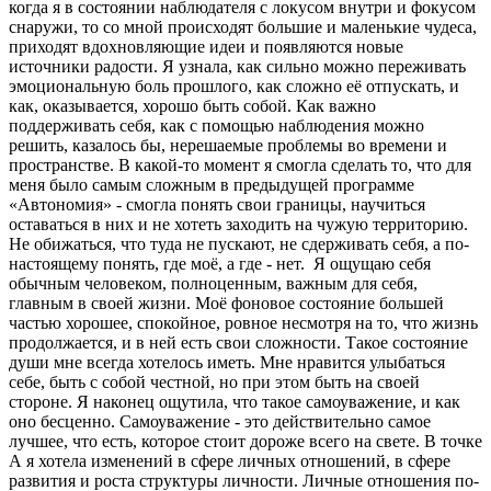
когда я в состоянии наблюдателя с локусом внутри и фокусом
снаружи, то со мной происходят большие и маленькие чудеса,
приходят вдохновляющие идеи и появляются новые
источники радости. Я узнала, как сильно можно переживать
эмоциональную боль прошлого, как сложно её отпускать, и
как, оказывается, хорошо быть собой. Как важно
поддерживать себя, как с помощью наблюдения можно
решить, казалось бы, нерешаемые проблемы во времени и
пространстве. В какой-то момент я смогла сделать то, что для
меня было самым сложным в предыдущей программе
«Автономия» - смогла понять свои границы, научиться
оставаться в них и не хотеть заходить на чужую территорию.
Не обижаться, что туда не пускают, не сдерживать себя, а по-
настоящему понять, где моё, а где - нет. Я ощущаю себя
обычным человеком, полноценным, важным для себя,
главным в своей жизни. Моё фоновое состояние большей
частью хорошее, спокойное, ровное несмотря на то, что жизнь
продолжается, и в ней есть свои сложности. Такое состояние
души мне всегда хотелось иметь. Мне нравится улыбаться
себе, быть с собой честной, но при этом быть на своей
стороне. Я наконец ощутила, что такое самоуважение, и как
оно бесценно. Самоуважение - это действительно самое
лучшее, что есть, которое стоит дороже всего на свете. В точке
А я хотела изменений в сфере личных отношений, в сфере
развития и роста структуры личности. Личные отношения по-