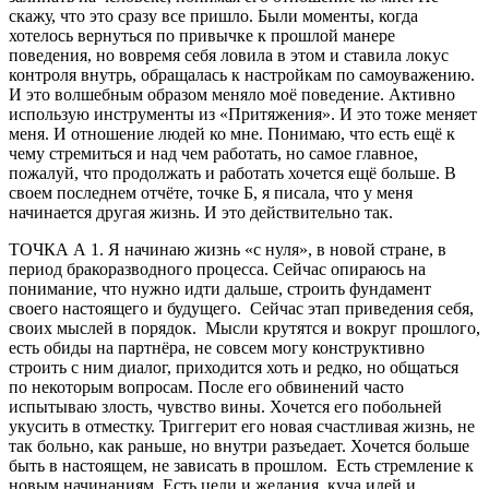
скажу, что это сразу все пришло. Были моменты, когда
хотелось вернуться по привычке к прошлой манере
поведения, но вовремя себя ловила в этом и ставила локус
контроля внутрь, обращалась к настройкам по самоуважению.
И это волшебным образом меняло моё поведение. Активно
использую инструменты из «Притяжения». И это тоже меняет
меня. И отношение людей ко мне. Понимаю, что есть ещё к
чему стремиться и над чем работать, но самое главное,
пожалуй, что продолжать и работать хочется ещё больше. В
своем последнем отчёте, точке Б, я писала, что у меня
начинается другая жизнь. И это действительно так.
ТОЧКА А 1. Я начинаю жизнь «с нуля», в новой стране, в
период бракоразводного процесса. Сейчас опираюсь на
понимание, что нужно идти дальше, строить фундамент
своего настоящего и будущего. Сейчас этап приведения себя,
своих мыслей в порядок. Мысли крутятся и вокруг прошлого,
есть обиды на партнёра, не совсем могу конструктивно
строить с ним диалог, приходится хоть и редко, но общаться
по некоторым вопросам. После его обвинений часто
испытываю злость, чувство вины. Хочется его побольней
укусить в отместку. Триггерит его новая счастливая жизнь, не
так больно, как раньше, но внутри разъедает. Хочется больше
быть в настоящем, не зависать в прошлом. Есть стремление к
новым начинаниям. Есть цели и желания, куча идей и