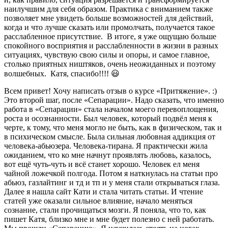
наилучшим для себя образом. Практика с вниманием также
позволяет мне увидеть больше возможностей для действий,
когда и что лучше сказать или промолчать, получается такое
расслабленное присутствие. В итоге, я уже ощущаю больше
спокойного восприятия и расслабленности в жизни в разных
ситуациях, чувствую свою силы и опоры, и самое главное,
столько приятных ништяков, очень неожиданных и поэтому
волшебных. Катя, спасибо!!!! 😃
Всем привет! Хочу написать отзыв о курсе «Притяжение». :)
Это второй шаг, после «Сепарации». Надо сказать, что именно
работа в «Сепарации» стала началом моего перевоплощения,
роста и осознанности. Был человек, который подвёл меня к
черте, к тому, что меня могло не быть, как в физическом, так и
в психическом смысле. Была сильная любовная аддикция от
человека-абьюзера. Человека-тирана. Я практически жила
ожиданием, что ко мне начнут проявлять любовь, казалось,
вот ещё чуть-чуть и всё станет хорошо. Человек ел меня
чайной ложечкой полгода. Потом я наткнулась на статьи про
абьюз, газлайтинг и тд и тп и у меня стали открываться глаза.
Далее я нашла сайт Кати и стала читать статьи. И чтение
статей уже оказали сильное влияние, начало меняться
сознание, стали прочищаться мозги. Я поняла, что то, как
пишет Катя, близко мне и мне будет полезно с ней работать.