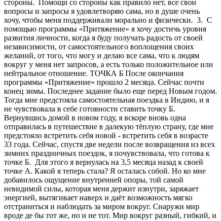
стороны. Помощи со стороны как правило нет, все свои
вопросы и запросы я удовлетворяю сама, но в душе очень
хочу, чтобы меня поддерживали морально и физически. 3. С
помощью программы «Притяжение» я хочу достичь уровня
развития личности, когда я буду получать радость от своей
независимости, от самостоятельного воплощения своих
желаний, от того, что могу и делаю все сама, что к людям
вокруг у меня нет запросов, а есть только положительное или
нейтральное отношение. ТОЧКА Б После окончания
программы «Притяжение» прошло 2 месяца. Сейчас почти
конец зимы. Последнее задание было еще перед Новым годом.
Тогда мне предстояла самостоятельная поездка в Индию, и я
не чувствовала в себе готовности ставить точку Б.
Вернувшись домой в новом году, я вскоре вновь одна
отправилась в путешествие в далекую тёплую страну, где мне
предстояло встретить себя новой - встретить себя в возрасте
33 года. Сейчас, спустя две недели после возвращения из всех
зимних праздничных поездок, я почувствовала, что готова к
точке Б. Для этого я вернулась на 3,5 месяца назад к своей
точке А. Какой я теперь стала? Я осталась собой. Но ко мне
добавилось ощущение внутренней опоры, той самой
невидимой силы, которая меня держит изнутри, заряжает
энергией, вытягивает наверх и даёт возможность мягко
отстраниться и наблюдать за миром вокруг. Снаружи мир
вроде де бы тот же, но и не тот. Мир вокруг разный, гибкий, и