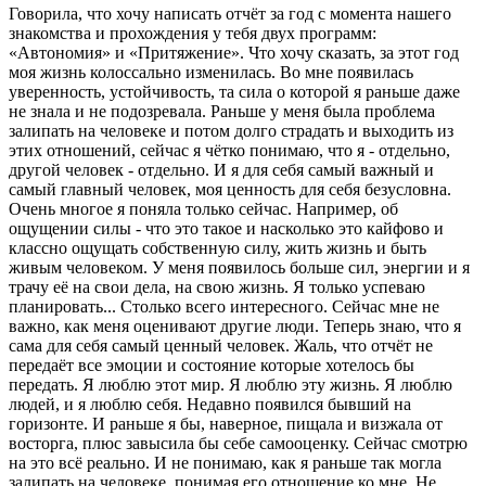
Говорила, что хочу написать отчёт за год с момента нашего
знакомства и прохождения у тебя двух программ:
«Автономия» и «Притяжение». Что хочу сказать, за этот год
моя жизнь колоссально изменилась. Во мне появилась
уверенность, устойчивость, та сила о которой я раньше даже
не знала и не подозревала. Раньше у меня была проблема
залипать на человеке и потом долго страдать и выходить из
этих отношений, сейчас я чётко понимаю, что я - отдельно,
другой человек - отдельно. И я для себя самый важный и
самый главный человек, моя ценность для себя безусловна.
Очень многое я поняла только сейчас. Например, об
ощущении силы - что это такое и насколько это кайфово и
классно ощущать собственную силу, жить жизнь и быть
живым человеком. У меня появилось больше сил, энергии и я
трачу её на свои дела, на свою жизнь. Я только успеваю
планировать... Столько всего интересного. Сейчас мне не
важно, как меня оценивают другие люди. Теперь знаю, что я
сама для себя самый ценный человек. Жаль, что отчёт не
передаёт все эмоции и состояние которые хотелось бы
передать. Я люблю этот мир. Я люблю эту жизнь. Я люблю
людей, и я люблю себя. Недавно появился бывший на
горизонте. И раньше я бы, наверное, пищала и визжала от
восторга, плюс завысила бы себе самооценку. Сейчас смотрю
на это всё реально. И не понимаю, как я раньше так могла
залипать на человеке, понимая его отношение ко мне. Не