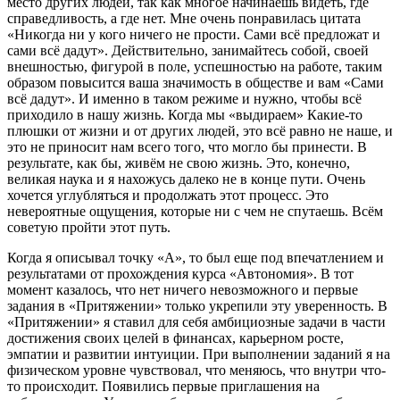
место других людей, так как многое начинаешь видеть, где
справедливость, а где нет. Мне очень понравилась цитата
«Никогда ни у кого ничего не прости. Сами всё предложат и
сами всё дадут». Действительно, занимайтесь собой, своей
внешностью, фигурой в поле, успешностью на работе, таким
образом повысится ваша значимость в обществе и вам «Сами
всё дадут». И именно в таком режиме и нужно, чтобы всё
приходило в нашу жизнь. Когда мы «выдираем» Какие-то
плюшки от жизни и от других людей, это всё равно не наше, и
это не приносит нам всего того, что могло бы принести. В
результате, как бы, живём не свою жизнь. Это, конечно,
великая наука и я нахожусь далеко не в конце пути. Очень
хочется углубляться и продолжать этот процесс. Это
невероятные ощущения, которые ни с чем не спутаешь. Всём
советую пройти этот путь.
Когда я описывал точку «А», то был еще под впечатлением и
результатами от прохождения курса «Автономия». В тот
момент казалось, что нет ничего невозможного и первые
задания в «Притяжении» только укрепили эту уверенность. В
«Притяжении» я ставил для себя амбициозные задачи в части
достижения своих целей в финансах, карьерном росте,
эмпатии и развитии интуиции. При выполнении заданий я на
физическом уровне чувствовал, что меняюсь, что внутри что-
то происходит. Появились первые приглашения на