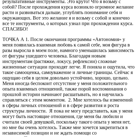
результативные инструменты. Это круто! Что я возьму с
собой? После прохождения курса возникло огромное желание
расти и развиваться дальше, углублять понимание себя и
окружающих. Вот это желание я и возьму с собой и конечно
все те инструменты, о которых узнал при прохождении курса.
СПАСИБО!
ТОЧКА А 1. После окончания программы «Автономия» у
меня появилась взаимная любовь к самой себе, моя фигура в
разы выросла в моем поле, намного уменьшилась зависимость
от фигуры ушедшего человека. Благодаря новым
инструментам (растяжке, локусу, рефлексии) сложные
жизненные ситуации проходят легче. Я поняла и ощутила, что
такое самооценка, самоуважение и личные границы. Сейчас я
ощущаю себя в целом довольно устойчиво, хорошо, цельно.
Меня иногда беспокоит отсутствие у меня положительного
опыта взаимных отношений, также порой воспоминания о
прошлой истории начинают расшатывать, но я научилась
справляться с этим моментом. 2. Мне хотелось бы изменений
в сферы личных отношений и в сфере развития и роста
структуры личности. Я пока не могу представить, как у меня
могут быть настоящие отношения, где меня бы любили и
считали своей девушкой, поскольку такого опыта у меня нет,
но мне бы очень хотелось. Также мне хочется закрепиться в
независимой позиции и не ждать помощи со