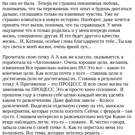
бы она не была. Теперь не страшна невзаимная любовь,
понимаешь, что ты переживешь этот опыт и будешь двигаться
дальше, соглашаясь только на взаимные чувства. Уже не
страшно вляпаться в новую историю. Наоборот, даже хочется
принять этот вызов, понимая, что ты справишься. У меня
ощущение что я только родилась и у меня впереди новая
жизнь, совершенно другая. И это будет другого качества
жизнь... И, Катюша, особые слова благодарности тебе...Ты как
луч света в моей жизни, очень яркий луч...
Прочитала свою точку А А как же классно, оказывается, я
поработала на «Автономии». Очень хорошие цели, желания,
изменения Все правильно написано НО Это все – какие-то
конечные цели. Как всегда почти у всех – ставишь цели и
достигаешь (или не достигаешь) их. Ставишь в результате
точку А Притяжение – это ПРОЦЕСС И всю свою жизнь ты
заменяешь на ПРОЦЕСС Это ж просто кино сплошное. В
прошлом году я ставила себе целью каждый месяц уделять
каким-то развлечениям. Даже файлик завела – Колесо
развлечений. Выделила отдельную сумму на это, заносила
мероприятия, которые успела посетить Сейчас с февраля – там
пусто. Слишком интересно и развлекательно внутри Какие-то
вещи наблюдать легче, что-то – сложнее. Я, честно говоря,
забыла совсем о своей точке А. Как-то перестало меня это
волновать. Все темы, которые хотелось решить –