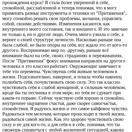
прохождения курса? Я стала более уверенной в себе,
спокойной, расслабленной и теперь понимая, что я могу
применять разные инструменты и техники из "Притяжения",
могу спокойно решать свои проблемы, желания, управлять
собой, своими действиями. Изменения касаются, как
внутреннего моего состояния, так и внешнего. И это замечаю
не только я, но и другие люди. Очень много узнала о себе, а
вернее о своей структуре личности. Насколько раньше она
была слабой, не было опоры на себя, все ждала это от кого-то
другого. Воспринимаю мир по -другому, раньше всё
внимание было на себе, своих страданиях и переживаниях.
После "Притяжения" фокус внимания направлен на другого
человека и это классно работает. Окружающие замечают в
тебе эти перемены. Чувствуешь себя живым человеком в
жизни. Подсознательно, наверное, и пошла чтобы наконец
полюбить себя, почувствовать свою силу. Это так классно
чувствовать себя и слабой женщиной, и сильным человеком,
вроде бы ты песчинка в этом мире, но тебя не сдувает при
каком-то порыве. Сейчас чувствую себя хорошо и спокойно,
внутреннее ощущение счастья, даже скорее самосчастья,
спокойствия. Я радуюсь жизни и это самое кайфовое чувство.
Радоваться тем мелочам, которые происходят в твоей жизни,
радоваться самой жизни. Как это здорово чувствовать свою
силу и не для кого-то, а для себя и в себе, понимая, что ты
сможешь справиться с любой жизненной ситуацией, какова