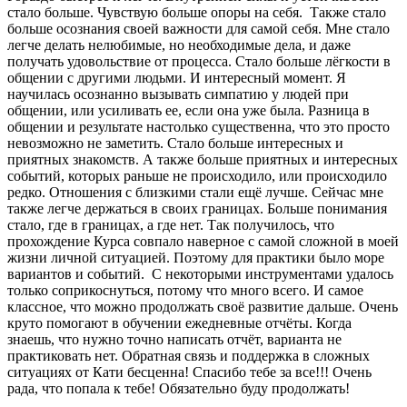
стало больше. Чувствую больше опоры на себя. Также стало
больше осознания своей важности для самой себя. Мне стало
легче делать нелюбимые, но необходимые дела, и даже
получать удовольствие от процесса. Стало больше лёгкости в
общении с другими людьми. И интересный момент. Я
научилась осознанно вызывать симпатию у людей при
общении, или усиливать ее, если она уже была. Разница в
общении и результате настолько существенна, что это просто
невозможно не заметить. Стало больше интересных и
приятных знакомств. А также больше приятных и интересных
событий, которых раньше не происходило, или происходило
редко. Отношения с близкими стали ещё лучше. Сейчас мне
также легче держаться в своих границах. Больше понимания
стало, где в границах, а где нет. Так получилось, что
прохождение Курса совпало наверное с самой сложной в моей
жизни личной ситуацией. Поэтому для практики было море
вариантов и событий. С некоторыми инструментами удалось
только соприкоснуться, потому что много всего. И самое
классное, что можно продолжать своё развитие дальше. Очень
круто помогают в обучении ежедневные отчёты. Когда
знаешь, что нужно точно написать отчёт, варианта не
практиковать нет. Обратная связь и поддержка в сложных
ситуациях от Кати бесценна! Спасибо тебе за все!!! Очень
рада, что попала к тебе! Обязательно буду продолжать!