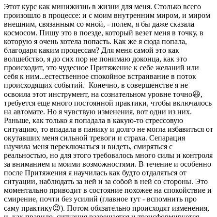
Этот курс как минижизнь в жизни для меня. Столько всего
произошло в процессе: и с моим внутренним миром, и миром
внешним, связанным со мной, - полем, я бы даже сказала
космосом. Пишу это в поезде, который везет меня в точку, в
которую я очень хотела попасть. Как же я сюда попала,
благодаря каким процессам? Для меня самой это как
волшебство, я до сих пор не понимаю доконца, как это
происходит, это чудесное Притяжение к себе желаний или
себя к ним...естественное спокойное встраивание в поток
происходящих событий. Конечно, в совершенстве я не
освоила этот инструмент, на сознательном уровне точно😃,
требуется еще много постоянной практики, чтобы включалось
на автомате. Но я чувствую изменения, вот одни из них.
Раньше, как только я попадала в какую-то стрессовую
ситуацию, то впадала в панику и долго не могла избавиться от
окутавших меня сильной тревоги и страха. Сепарация
научила меня переключаться и видеть, смиряться с
реальностью, но для этого требовалось много силы и контроля
за вниманием и моими возможностями. В течение и особенно
после Притяжения я научилась как будто отдаляться от
ситуации, наблюдать за ней и за собой в ней со стороны. Это
моментально приводит в состояние похожее на спокойствие и
смирение, почти без усилий (главное тут - вспомнить про
саму практику😉). Потом обязательно происходят изменения,
и, как правило, ситуация разрешается и трансформируется