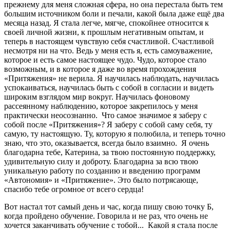
прежнему для меня сложная сфера, но она перестала быть тем
большим источником боли и печали, какой была даже ещё два
месяца назад. Я стала легче, мягче, спокойнее относится к
своей личной жизни, к прошлым негативным опытам, и
теперь в настоящем чувствую себя счастливой. Счастливой
несмотря ни на что. Ведь у меня есть я, есть самоуважение,
которое и есть самое настоящее чудо. Чудо, которое стало
возможным, и в которое я даже во время прохождения
«Притяжения» не верила. Я научилась наблюдать, научилась
успокаиваться, научилась быть с собой в согласии и видеть
широким взглядом мир вокруг. Научилась фоновому
рассеянному наблюдению, которое закрепилось у меня
практически неосознанно. Что самое значимое я заберу с
собой после «Притяжения»? Я заберу с собой саму себя, ту
самую, ту настоящую. Ту, которую я полюбила, и теперь точно
знаю, что это, оказывается, всегда было взаимно. Я очень
благодарна тебе, Катерина, за твою постоянную поддержку,
удивительную силу и доброту. Благодарна за всю твою
уникальную работу по созданию и введению программ
«Автономия» и «Притяжение». Это было потрясающе,
спасибо тебе огромное от всего сердца!
Вот настал тот самый день и час, когда пишу свою точку Б,
когда пройдено обучение. Говорила и не раз, что очень не
хочется заканчивать обучение с тобой... Какой я стала после