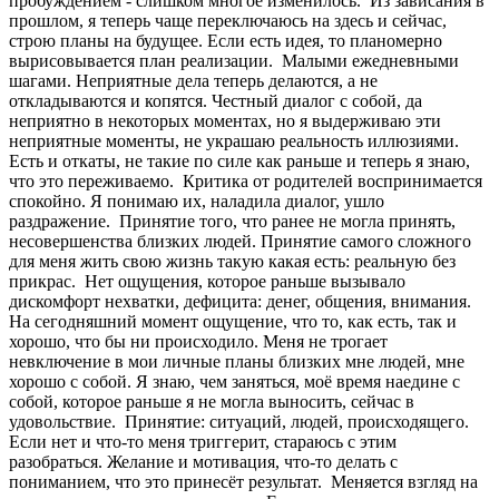
пробуждением - слишком многое изменилось. Из зависания в
прошлом, я теперь чаще переключаюсь на здесь и сейчас,
строю планы на будущее. Если есть идея, то планомерно
вырисовывается план реализации. Малыми ежедневными
шагами. Неприятные дела теперь делаются, а не
откладываются и копятся. Честный диалог с собой, да
неприятно в некоторых моментах, но я выдерживаю эти
неприятные моменты, не украшаю реальность иллюзиями.
Есть и откаты, не такие по силе как раньше и теперь я знаю,
что это переживаемо. Критика от родителей воспринимается
спокойно. Я понимаю их, наладила диалог, ушло
раздражение. Принятие того, что ранее не могла принять,
несовершенства близких людей. Принятие самого сложного
для меня жить свою жизнь такую какая есть: реальную без
прикрас. Нет ощущения, которое раньше вызывало
дискомфорт нехватки, дефицита: денег, общения, внимания.
На сегодняшний момент ощущение, что то, как есть, так и
хорошо, что бы ни происходило. Меня не трогает
невключение в мои личные планы близких мне людей, мне
хорошо с собой. Я знаю, чем заняться, моё время наедине с
собой, которое раньше я не могла выносить, сейчас в
удовольствие. Принятие: ситуаций, людей, происходящего.
Если нет и что-то меня триггерит, стараюсь с этим
разобраться. Желание и мотивация, что-то делать с
пониманием, что это принесёт результат. Меняется взгляд на