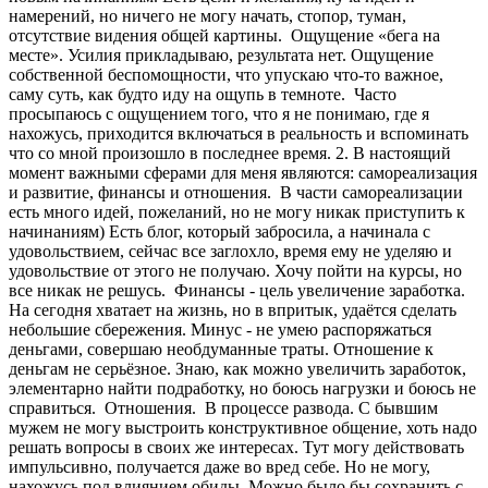
намерений, но ничего не могу начать, стопор, туман,
отсутствие видения общей картины. Ощущение «бега на
месте». Усилия прикладываю, результата нет. Ощущение
собственной беспомощности, что упускаю что-то важное,
саму суть, как будто иду на ощупь в темноте. Часто
просыпаюсь с ощущением того, что я не понимаю, где я
нахожусь, приходится включаться в реальность и вспоминать
что со мной произошло в последнее время. 2. В настоящий
момент важными сферами для меня являются: самореализация
и развитие, финансы и отношения. В части самореализации
есть много идей, пожеланий, но не могу никак приступить к
начинаниям) Есть блог, который забросила, а начинала с
удовольствием, сейчас все заглохло, время ему не уделяю и
удовольствие от этого не получаю. Хочу пойти на курсы, но
все никак не решусь. Финансы - цель увеличение заработка.
На сегодня хватает на жизнь, но в впритык, удаётся сделать
небольшие сбережения. Минус - не умею распоряжаться
деньгами, совершаю необдуманные траты. Отношение к
деньгам не серьёзное. Знаю, как можно увеличить заработок,
элементарно найти подработку, но боюсь нагрузки и боюсь не
справиться. Отношения. В процессе развода. С бывшим
мужем не могу выстроить конструктивное общение, хоть надо
решать вопросы в своих же интересах. Тут могу действовать
импульсивно, получается даже во вред себе. Но не могу,
нахожусь под влиянием обиды. Можно было бы сохранить с