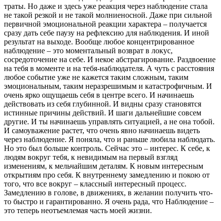
траты. Но даже и здесь уже реакция через наблюдение стала
не такой резкой и не такой молниеносной. Даже при сильной
первичной эмоциональной реакции характера – получается
сразу дать себе паузу на рефлексию для наблюдения. И иной
результат на выходе. Вообще любое концентрированное
наблюдение – это моментальный возврат в локус,
сосредоточение на себе. И некое абстрагирование. Раздвоение
на тебя в моменте и на тебя-наблюдателя. А чуть с расстояния
любое событие уже не кажется таким сложным, таким
эмоциональным, таким неразрешимым и катастрофичным. И
очень ярко ощущаешь себя в центре всего. И начинаешь
действовать из себя глубинной. И видны сразу становятся
истинные причины действий. И шаги дальнейшие совсем
другие. И ты начинаешь управлять ситуацией, а не она тобой.
И самоуважение растет, что очень явно начинаешь видеть
через наблюдение. Я поняла, что и раньше любила наблюдать.
Но это был больше контроль. Сейчас это – интерес. К себе, к
людям вокруг тебя, к невидимым на первый взгляд
изменениям, к мельчайшим деталям. К новым интересным
открытиям про себя. К внутреннему замедлению и покою от
того, что все вокруг – классный интересный процесс.
Замедлению в голове, в движениях, в желании получить что-
то быстро и гарантированно. Я очень рада, что Наблюдение –
это теперь неотъемлемая часть моей жизни.