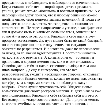
превратились в наблюдение, в наблюдение за изменениями.
Когда ставишь себе цель – порой приходится прилагать
усилия, решать что-то «болевым» и волевым принятием. А с
наблюдением вдруг поняла, что к любому решению можно
прийти мягко, через цепочку мелких изменений. И тогда это
получается настолько легко, что это решение становится
естественным! Не через напряжение и усилие, а как будто оно
так и должно быть И какие-то больные темы, описанные в
точке А – я просто отпустила. Разрешила себе идти этому
процессу естественно. Да, путь может быть не такой быстрый,
но есть совершенно четкое ощущение, что ситуация
обязательно разрешиться. И в итоге ты даже не переживаешь
за исход, за то, каким будет результат. Просто принимаешь
легкость этого результата. А когда это легко – то значит и
правильно, и хорошо именно так, как в итоге сложилось.
Освобождаешь себя от насильственного выбора в том или
ином вопросе. Да еще и интересно, как это все
разворачивается, уходит в неожиданные стороны, открывает
новые детали Бывали моменты, когда я не знала, как охватить
все сферы, за которыми хотелось понаблюдать, какую
выбрать. Стала лучше чувствовать себя. Увидела новые
возможности для своих ресурсов энергии. И даже начала уже
ими пользоваться. Разрешила себе выбирать себя для этого.
Без оглядки на «надо соответствовать». Да, придется менять
какие-то семейные модели для увеличения энергии, а не