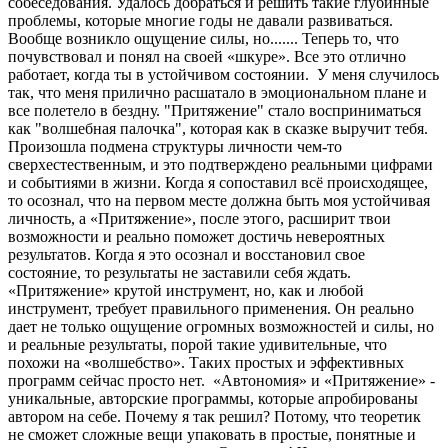
собеседования. Удалось добраться и решить такие глубинные
проблемы, которые многие годы не давали развиваться.
Вообще возникло ощущение силы, но....... Теперь то, что
почувствовал и понял на своей «шкуре». Все это отлично
работает, когда ты в устойчивом состоянии. У меня случилось
так, что меня прилично расшатало в эмоциональном плане и
все полетело в бездну. "Притяжение" стало восприниматься
как "волшебная палочка", которая как в сказке выручит тебя.
Произошла подмена структуры личности чем-то
сверхестественным, и это подтверждено реальными цифрами
и событиями в жизни. Когда я сопоставил всё происходящее,
то осознал, что на первом месте должна быть моя устойчивая
личность, а «Притяжение», после этого, расширит твои
возможности и реально поможет достичь невероятных
результатов. Когда я это осознал и восстановил свое
состояние, то результаты не заставили себя ждать.
«Притяжение» крутой инструмент, но, как и любой
инструмент, требует правильного применения. Он реально
дает не только ощущение огромных возможностей и силы, но
и реальные результаты, порой такие удивительные, что
похожи на «волшебство». Таких простых и эффективных
программ сейчас просто нет. «Автономия» и «Притяжение» -
уникальные, авторские программы, которые апробированы
автором на себе. Почему я так решил? Потому, что теоретик
не сможет сложные вещи упаковать в простые, понятные и