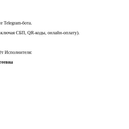
е Telegram-бота.
(включая СБП, QR-коды, онлайн-оплату).
ёт Исполнителя:
геевна