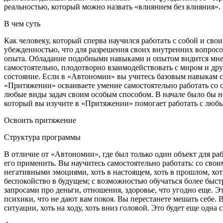
реальностью, который можно назвать «влиянием без влияния».
В чем суть
Как человеку, который сперва научился работать с собой и сво
убежденностью, что для разрешения своих внутренних вопросов 
опыта. Обладание подобными навыками и опытом видится мне 
самостоятельно, плодотворно взаимодействовать с миром и друг
состояние. Если в «Автономии» вы учитесь базовым навыкам с
«Притяжении» осваиваете умение самостоятельно работать со св
любые виды задач своим особым способом. В начале было бы н
который вы изучите в «Притяжении» помогает работать с лю
Освоить притяжение
Структура программы
В отличие от «Автономии», где был только один объект для р
его применить. Вы научитесь самостоятельно работать: со св
негативными эмоциями, хоть в настоящем, хоть в прошлом, хот
беспокойство в будущем; с возможностью обучаться более быст
запросами про деньги, отношения, здоровье, что угодно еще. Э
психики, что не дают вам покоя. Вы перестанете мешать себе. 
ситуации, хоть на ходу, хоть вниз головой. Это будет еще одн