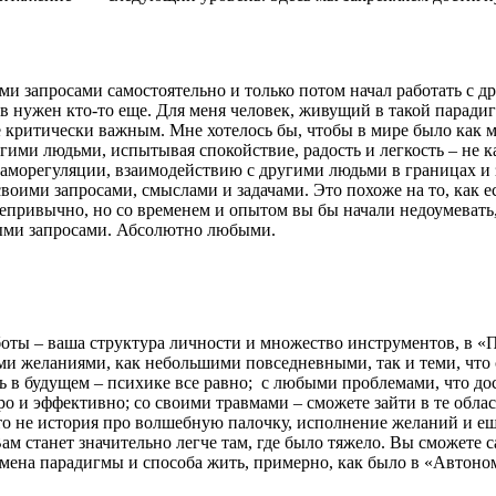
ими запросами самостоятельно и только потом начал работать с д
нужен кто-то еще. Для меня человек, живущий в такой парадигме
критически важным. Мне хотелось бы, чтобы в мире было как м
ими людьми, испытывая спокойствие, радость и легкость – не ка
аморегуляции, взаимодействию с другими людьми в границах и з
оими запросами, смыслами и задачами. Это похоже на то, как ес
епривычно, но со временем и опытом вы бы начали недоумевать,
быми запросами. Абсолютно любыми.
аботы – ваша структура личности и множество инструментов, в 
оими желаниями, как небольшими повседневными, так и теми, чт
ь в будущем – психике все равно; с любыми проблемами, что до
ро и эффективно; со своими травмами – сможете зайти в те обла
то не история про волшебную палочку, исполнение желаний и еще
Вам станет значительно легче там, где было тяжело. Вы сможете
а смена парадигмы и способа жить, примерно, как было в «Автоно