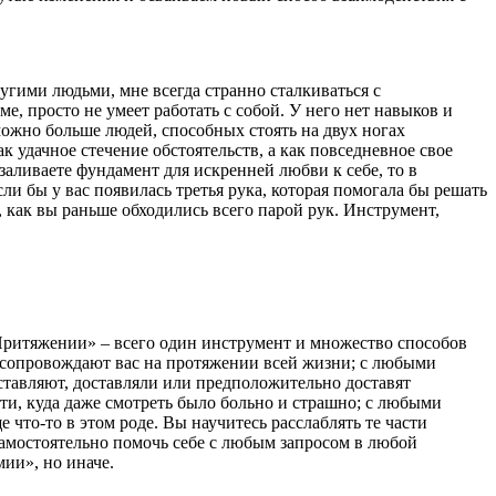
ругими людьми, мне всегда странно сталкиваться с
, просто не умеет работать с собой. У него нет навыков и
ожно больше людей, способных стоять на двух ногах
к удачное стечение обстоятельств, а как повседневное свое
аливаете фундамент для искренней любви к себе, то в
ли бы у вас появилась третья рука, которая помогала бы решать
 как вы раньше обходились всего парой рук. Инструмент,
«Притяжении» – всего один инструмент и множество способов
о сопровождают вас на протяжении всей жизни; с любыми
ставляют, доставляли или предположительно доставят
сти, куда даже смотреть было больно и страшно; с любыми
 что-то в этом роде. Вы научитесь расслаблять те части
 самостоятельно помочь себе с любым запросом в любой
мии», но иначе.