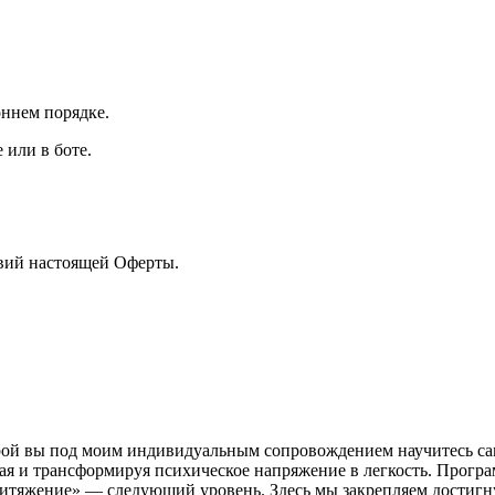
оннем порядке.
 или в боте.
овий настоящей Оферты.
ой вы под моим индивидуальным сопровождением научитесь сам
ая и трансформируя психическое напряжение в легкость. Програ
ритяжение» — следующий уровень. Здесь мы закрепляем достигн